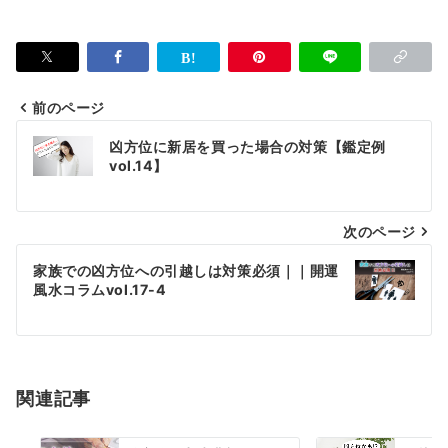
前のページ
投
凶方位に新居を買った場合の対策【鑑定例
稿
vol.14】
ナ
次のページ
ビ
ゲ
家族での凶方位への引越しは対策必須｜｜開運
風水コラムvol.17-4
ー
シ
ョ
関連記事
ン