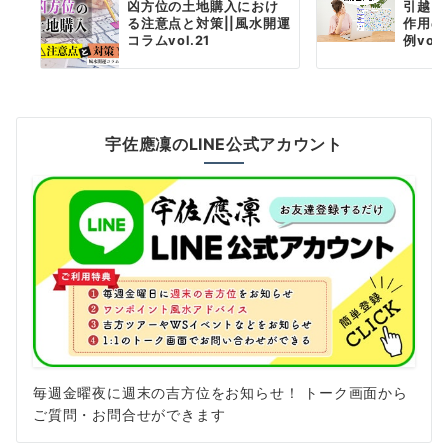
凶方位の土地購入におけ
引越し
る注意点と対策||風水開運
作用の
コラムvol.21
例vol.
宇佐應凜のLINE公式アカウント
毎週金曜夜に週末の吉方位をお知らせ！ トーク画面から
ご質問・お問合せができます