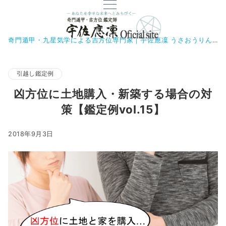
奇門遁甲・九星気学による吉方位専門家｜宇佐應凜 うさおうりん
引越し鑑定例
凶方位に土地購入・新築する場合の対
策【鑑定例vol.15】
2018年9月3日