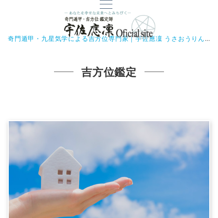
奇門遁甲・九星気学による吉方位専門家｜宇佐應凜 うさおうりん
吉方位鑑定