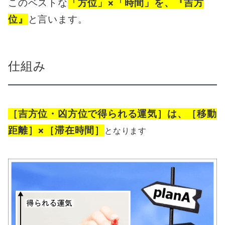
このベストな
「方位」×「時間」を、『吉方
位』
と言います。
仕組み
［吉方位・凶方位で得られる運気］は、［移動
距離］×［滞在時間］
となります