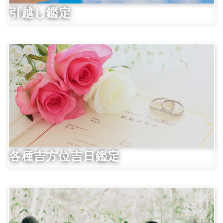
引越し鑑定
各種吉方位吉日鑑定