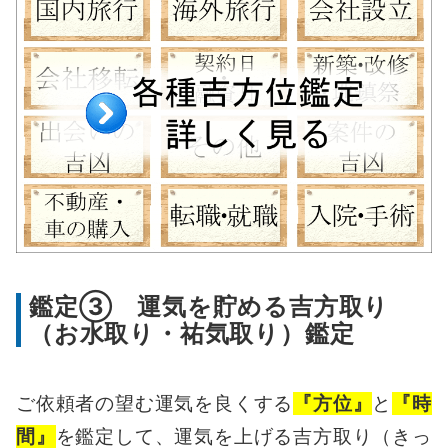
鑑定③ 運気を貯める吉方取り
（お水取り・祐気取り）鑑定
ご依頼者の望む運気を良くする
『方位』
と
『時
間』
を鑑定して、運気を上げる吉方取り（きっ