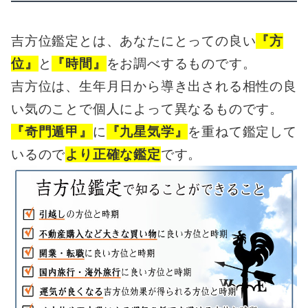
吉方位鑑定とは、あなたにとっての良い
『方
位』
と
『時間』
をお調べするものです。
吉方位は、生年月日から導き出される相性の良
い気のことで個人によって異なるものです。
『奇門遁甲』
に
『九星気学』
を重ねて鑑定して
いるので
より正確な鑑定
です。