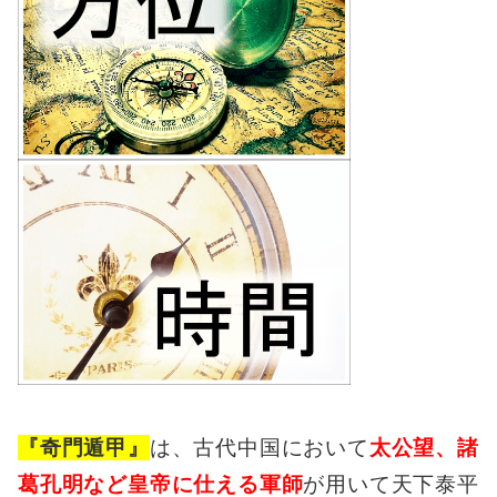
『奇門遁甲』
は、古代中国において
太公望、諸
葛孔明など皇帝に仕える軍師
が用いて天下泰平