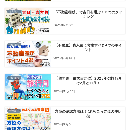
吉方取り
「不動産相続」で吉日を選ぶ！３つのタイ
ミング
2025年7月3日
Youtube
【不動産】購入前に考慮すべき4つのポイ
ント
2025年5月16日
Youtube
【超開運！最大吉方位】2025年の旅行月
は2月と11月！
2024年11月27日
吉方取り
方位の確認方法は？(あちこち方位の使い
方)
2024年7月5日