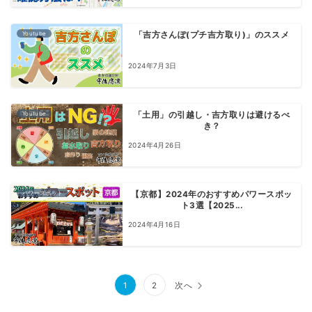
Youtube
「吉方さんぽ(プチ吉方取り)」のススメ
2024年7月3日
Youtube
「土用」の引越し・吉方取りは避けるべ
き？
2024年4月26日
パワースポット
【京都】2024年のおすすめパワースポッ
ト3選【2025...
2024年4月16日
投
1
2
次へ
稿