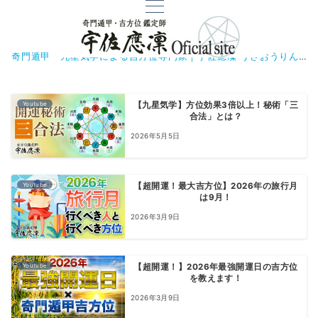
奇門遁甲・九星気学による吉方位専門家｜宇佐應凜 うさおうりん
Youtube
【九星気学】方位効果3倍以上！秘術「三
合法」とは？
2026年5月5日
Youtube
【超開運！最大吉方位】2026年の旅行月
は9月！
2026年3月9日
Youtube
【超開運！】2026年最強開運日の吉方位
を教えます！
2026年3月9日