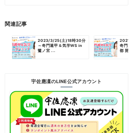
ビ
ゲ
ー
関連記事
シ
2023/3/25(土)18時30分
2021
ョ
～奇門遁甲＆気学WS in
奇門遁甲
鷺ノ宮 ...
都 開
ン
宇佐應凜のLINE公式アカウント