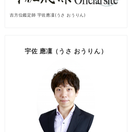
吉方位鑑定師 宇佐應凜(うさ おうりん)
宇佐 應凜（うさ おうりん）