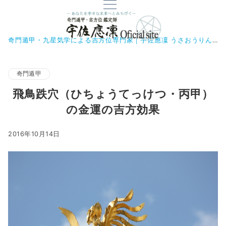
奇門遁甲・九星気学による吉方位専門家｜宇佐應凜 うさおうりん
奇門遁甲
飛鳥跌穴（ひちょうてっけつ・丙甲）
の金運の吉方効果
2016年10月14日