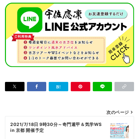
投
次のページ
稿
2021/7/18日 9時30分～奇門遁甲＆気学WS
in 京都 開催予定
ナ