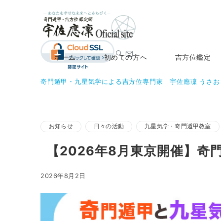
ホーム
初めての方へ
吉方位鑑定
奇門遁甲・九星気学による吉方位専門家｜宇佐應凜 うさお
お知らせ
日々の活動
九星気学・奇門遁甲教室
【2026年8月東京開催】
2026年8月2日