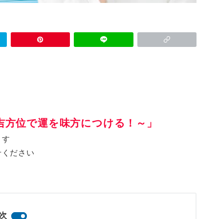
吉方位で運を味方につける！～」
ます
せください
次