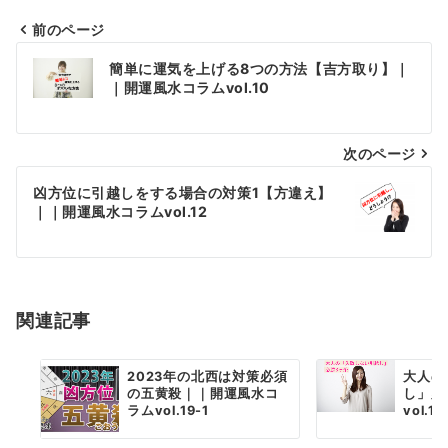
前のページ
投
簡単に運気を上げる8つの方法【吉方取り】｜
稿
｜開運風水コラムvol.10
ナ
次のページ
ビ
ゲ
凶方位に引越しをする場合の対策1【方違え】
｜｜開運風水コラムvol.12
ー
シ
ョ
関連記事
ン
2023年の北西は対策必須
大人の
の五黄殺｜｜開運風水コ
し」必
ラムvol.19-1
vol.1