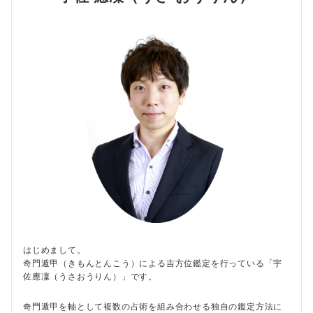
はじめまして。
奇門遁甲（きもんとんこう）による吉方位鑑定を行っている「宇
佐應凜（うさおうりん）」です。
奇門遁甲を軸として複数の占術を組み合わせる独自の鑑定方法に