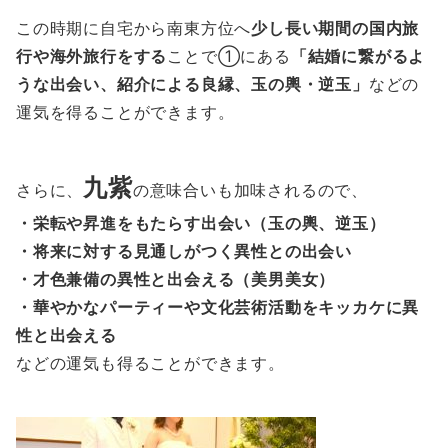
この時期に自宅から南東方位へ
少し長い期間の国内旅
行や海外旅行をする
ことで①にある
「結婚に繋がるよ
うな出会い、紹介による良縁、玉の輿・逆玉」
などの
運気を得ることができます。
九紫
さらに、
の意味合いも加味されるので、
・栄転や昇進をもたらす出会い（玉の輿、逆玉）
・将来に対する見通しがつく異性との出会い
・才色兼備の異性と出会える（美男美女）
・華やかなパーティーや文化芸術活動をキッカケに異
性と出会える
などの運気も得ることができます。