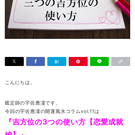
こんにちは。
鑑定師の宇佐應凜です。
今回の宇佐應凜の開運風水コラムvol.11は
『吉方位の3つの使い方【恋愛成就
編】』