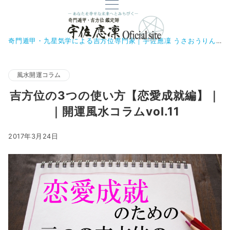
奇門遁甲・九星気学による吉方位専門家｜宇佐應凜 うさおうりん
風水開運コラム
吉方位の3つの使い方【恋愛成就編】｜
｜開運風水コラムvol.11
2017年3月24日