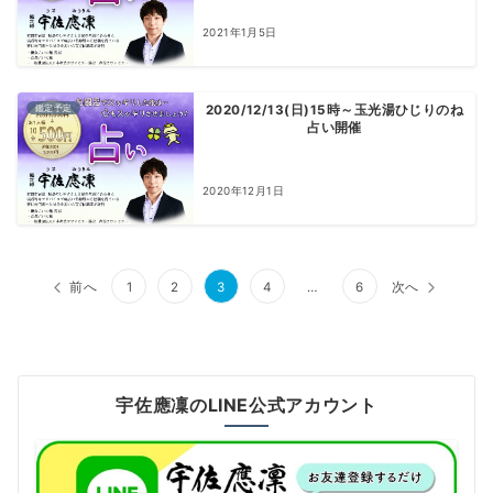
2021年1月5日
鑑定予定
2020/12/13(日)15時～玉光湯ひじりのね
占い開催
2020年12月1日
投
前へ
1
2
3
4
…
6
次へ
稿
の
ペ
宇佐應凜のLINE公式アカウント
ー
ジ