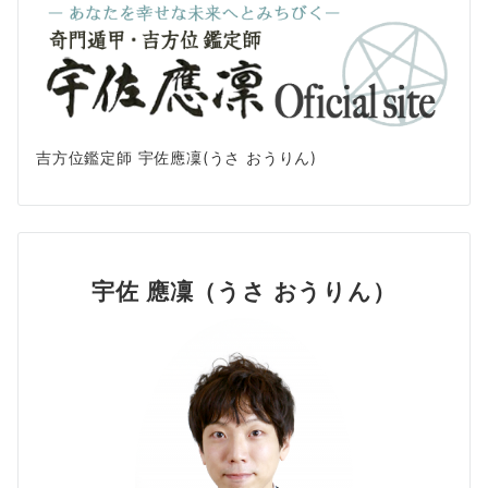
吉方位鑑定師 宇佐應凜(うさ おうりん)
宇佐 應凜（うさ おうりん）