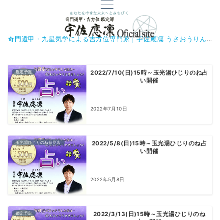
奇門遁甲・九星気学による吉方位専門家｜宇佐應凜 うさおうりん
鑑定予定
2022/7/10(日)15時～玉光湯ひじりのね占
い開催
2022年7月10日
玉光湯ひじりのね伏見店
2022/5/8(日)15時～玉光湯ひじりのね占
い開催
2022年5月8日
鑑定予定
2022/3/13(日)15時～玉光湯ひじりのね