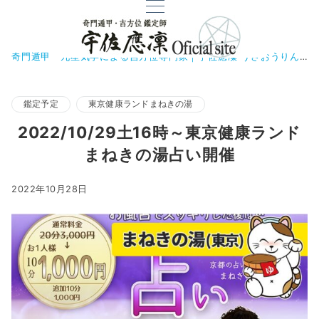
奇門遁甲・九星気学による吉方位専門家｜宇佐應凜 うさおうりん
鑑定予定
東京健康ランドまねきの湯
2022/10/29土16時～東京健康ランド
まねきの湯占い開催
2022年10月28日