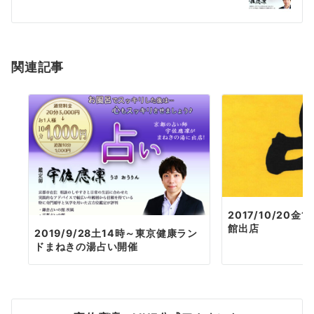
ー
シ
ョ
関連記事
ン
2017/10/20金
館出店
2019/9/28土14時～東京健康ラン
ドまねきの湯占い開催