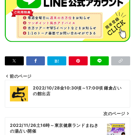
前のページ
投
2022/10/28金10:30頃～17:00頃 鎌倉占い
稿
の館出店
ナ
次のページ
ビ
ゲ
2022/11/26土16時～東京健康ランドまねき
の湯占い開催