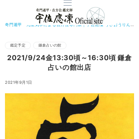
奇門遁甲・九星気学による吉方位専門家｜宇佐應凜 うさおうりん
鑑定予定
鎌倉占いの館
2021/9/24金13:30頃～16:30頃 鎌倉
占いの館出店
2021年9月1日