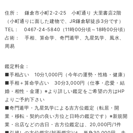
住所： 鎌倉市小町2-2-25 小町通り 大里書店2階
（小町通りに面した建物で、JR鎌倉駅徒歩3分です）
TEL： 0467-24-5840（11時00分頃～18時00分頃）
占術： 手相、算命学、奇門遁甲、九星気学、風水、
周易
鑑定料金：
■手相占い 10分1,000円（今年の運勢・性格・健康）
■手相＋算命学占い 30分3,000円（仕事・恋愛・結
婚・相性・金運）※より詳しい鑑定をご希望の方はHP
よりご予約下さい
■奇門遁甲・九星気学による吉方位鑑定（転居・開
業・移転・契約の良い方位と日時の鑑定です）※新規開
業・出店などの吉日・吉方位鑑定は、20,000円/1件
■引越しの方位鑑定(対面鑑定)は、単身30,000円、夫