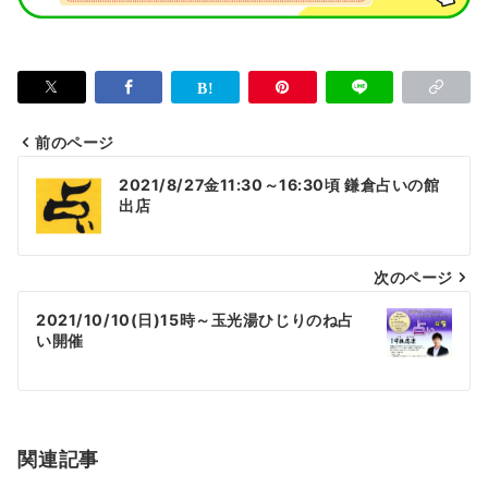
前のページ
投
2021/8/27金11:30～16:30頃 鎌倉占いの館
稿
出店
ナ
次のページ
ビ
ゲ
2021/10/10(日)15時～玉光湯ひじりのね占
い開催
ー
シ
ョ
関連記事
ン