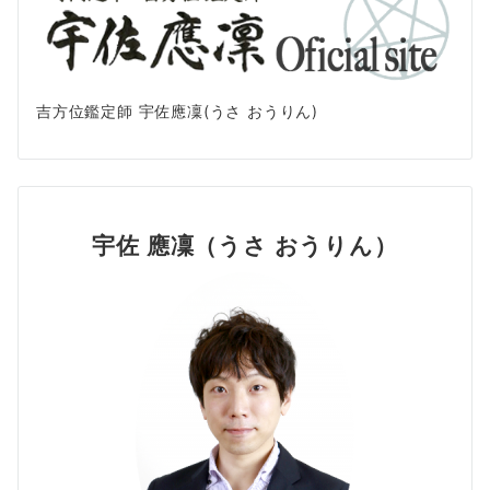
吉方位鑑定師 宇佐應凜(うさ おうりん)
宇佐 應凜（うさ おうりん）