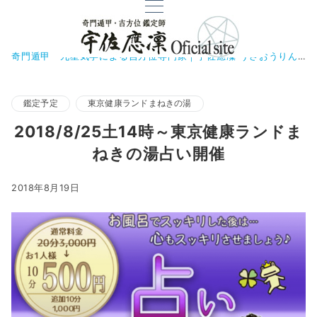
奇門遁甲・九星気学による吉方位専門家｜宇佐應凜 うさおうりん
鑑定予定
東京健康ランドまねきの湯
2018/8/25土14時～東京健康ランドま
ねきの湯占い開催
2018年8月19日