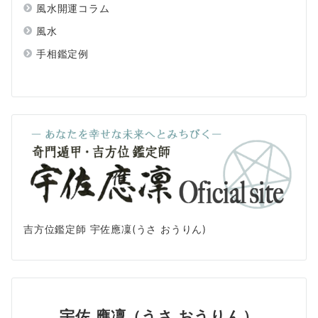
風水開運コラム
風水
手相鑑定例
吉方位鑑定師 宇佐應凜(うさ おうりん)
宇佐 應凜（うさ おうりん）