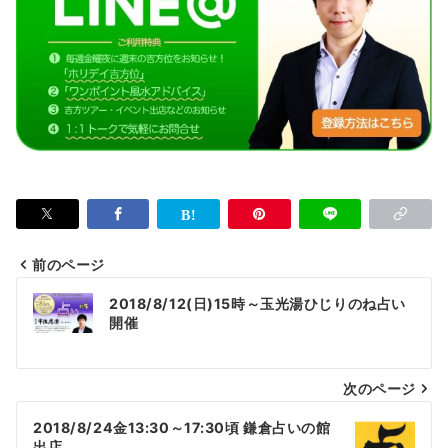
前のページ
投
2018/8/12(日)15時～玉光湯ひじりのね占い
稿
開催
ナ
次のページ
ビ
ゲ
2018/8/24金13:30～17:30頃 鎌倉占いの館
出店