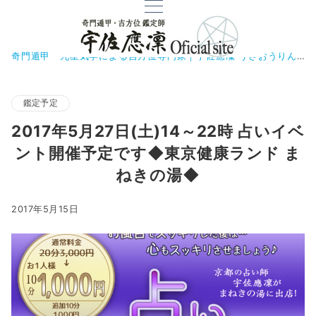
奇門遁甲・九星気学による吉方位専門家｜宇佐應凜 うさおうりん
鑑定予定
2017年5月27日(土)14～22時 占いイベ
ント開催予定です◆東京健康ランド ま
ねきの湯◆
2017年5月15日