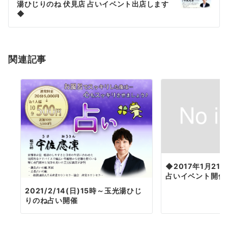
湯ひじりのね 伏見店 占いイベント出店します
ー
◆
シ
ョ
関連記事
ン
◆2017年1月21
占いイベント開催予
2021/2/14(日)15時～玉光湯ひじ
りのね占い開催